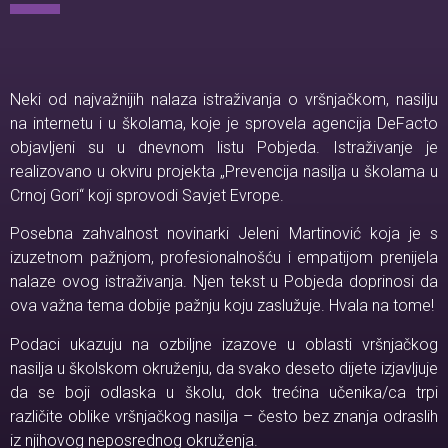
Neki od najvažnijih nalaza istraživanja o vršnjačkom, nasilju
na internetu i u školama, koje je sprovela agencija DeFacto
objavljeni su u dnevnom listu Pobjeda. Istraživanje je
realizovano u okviru projekta „Prevencija nasilja u školama u
Crnoj Gori“ koji sprovodi Savjet Evrope.
Posebna zahvalnost novinarki Jeleni Martinović koja je s
izuzetnom pažnjom, profesionalnošću i empatijom prenijela
nalaze ovog istraživanja. Njen tekst u Pobjeda doprinosi da
ova važna tema dobije pažnju koju zaslužuje. Hvala na tome!
Podaci ukazuju na ozbiljne izazove u oblasti vršnjačkog
nasilja u školskom okruženju, da svako deseto dijete izjavljuje
da se boji odlaska u školu, dok trećina učenika/ca trpi
različite oblike vršnjačkog nasilja – često bez znanja odraslih
iz njihovog neposrednog okruženja.