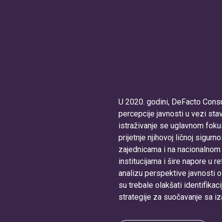
U 2020. godini, DeFacto Consul
percepcije javnosti u vezi st
istraživanje se uglavnom fokus
prijetnje njihovoj ličnoj sigur
zajednicama i na nacionalnom 
institucijama i šire napore u ref
analizu perspektive javnosti o 
su trebale olakšati identifikac
strategije za suočavanje sa iz