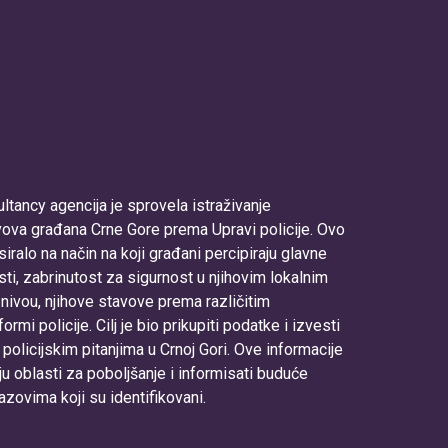
tancy agencija je sprovela istraživanje
avova građana Crne Gore prema Upravi policije. Ovo
iralo na način na koji građani percipiraju glavne
nosti, zabrinutost za sigurnost u njihovim lokalnim
nivou, njihove stavove prema različitim
ormi policije. Cilj je bio prikupiti podatke i izvesti
policijskim pitanjima u Crnoj Gori. Ove informacije
iju oblasti za poboljšanje i informisati buduće
azovima koji su identifikovani.