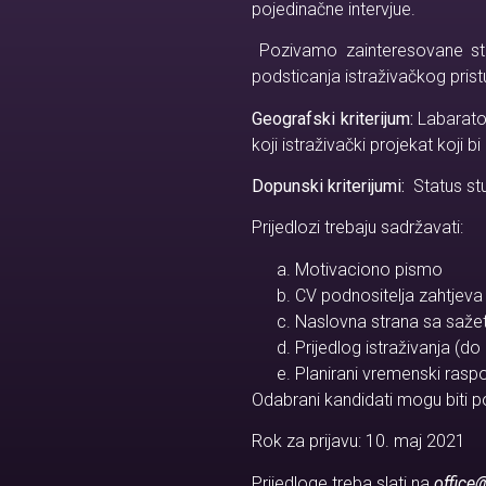
pojedinačne intervjue.
Pozivamo zainteresovane stud
podsticanja istraživačkog pri
Geografski kriterijum:
Labarato
koji istraživački projekat koji 
Dopunski kriterijumi:
Status stu
Prijedlozi trebaju sadržavati:
Motivaciono pismo
CV podnositelja zahtjeva
Naslovna strana sa sažet
Prijedlog istraživanja (do
Planirani vremenski rasp
Odabrani kandidati mogu biti p
Rok za prijavu: 10. maj 2021
Prijedloge treba slati na
office