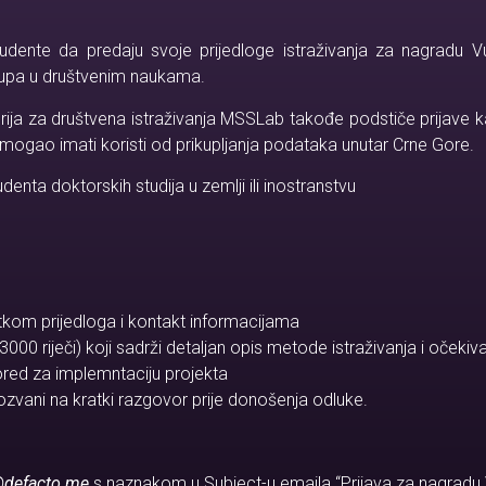
ente da predaju svoje prijedloge istraživanja za nagradu V
stupa u društvenim naukama.
rija za društvena istraživanja MSSLab takođe podstiče prijave ka
bi mogao imati koristi od prikupljanja podataka unutar Crne Gore.
denta doktorskih studija u zemlji ili inostranstvu
kom prijedloga i kontakt informacijama
 3000 riječi) koji sadrži detaljan opis metode istraživanja i očeki
ored za implemntaciju projekta
ozvani na kratki razgovor prije donošenja odluke.
@defacto.me
s naznakom u Subject-u emaila “Prijava za nagradu 