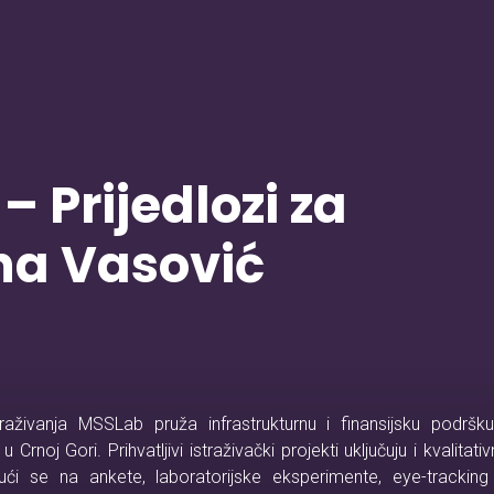
– Prijedlozi za
na Vasović
traživanja MSSLab pruža infrastrukturnu i finansijsku podršku
Crnoj Gori. Prihvatljivi istraživački projekti uključuju i kvalitati
vajući se na ankete, laboratorijske eksperimente, eye-trackin