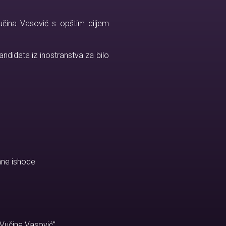
učina Vasović s opštim ciljem
ndidata iz inostranstva za bilo
vane ishode
Vučina Vasović”.